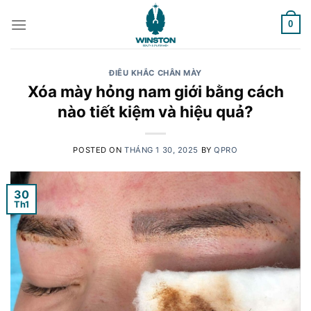
Skip
to
0
content
ĐIÊU KHẮC CHÂN MÀY
Xóa mày hỏng nam giới bằng cách
nào tiết kiệm và hiệu quả?
POSTED ON
THÁNG 1 30, 2025
BY
QPRO
30
Th1