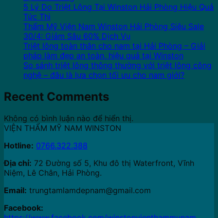
5 Lý Do Triệt Lông Tại Winston Hải Phòng Hiệu Quả
Tức Thì
Thẩm Mỹ Viện Nam Winston Hải Phòng Siêu Sale
30/4: Giảm Sâu 60% Dịch Vụ
Triệt lông toàn thân cho nam tại Hải Phòng – Giải
pháp làm đẹp an toàn, hiệu quả tại Winston
So sánh triệt lông thông thường với triệt lông công
nghệ – đâu là lựa chọn tối ưu cho nam giới?
Recent Comments
Không có bình luận nào để hiển thị.
VIỆN THẨM MỸ NAM WINSTON
Hotline:
0766.322.388
Địa chỉ:
72 Đường số 5, Khu đô thị Waterfront, Vĩnh
Niệm, Lê Chân, Hải Phòng.
Email:
trungtamlamdepnam@gmail.com
Facebook:
https://www.facebook.com/winstonvienthammynam