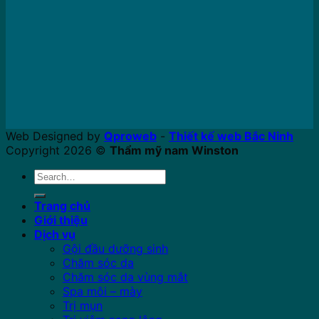
Web Designed by
Qproweb
-
Thiết kế web Bắc Ninh
Copyright 2026 ©
Thẩm mỹ nam Winston
Search
for:
Trang chủ
Giới thiệu
Dịch vụ
Gội đầu dưỡng sinh
Chăm sóc da
Chăm sóc da vùng mắt
Spa môi – mày
Trị mụn