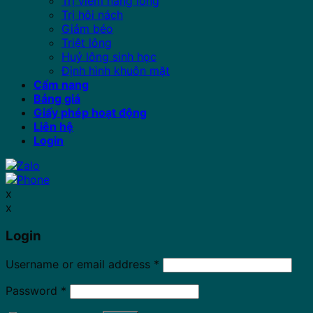
Trị viêm nang lông
Trị hôi nách
Giảm béo
Triệt lông
Huỷ lông sinh học
Định hình khuôn mặt
Cẩm nang
Bảng giá
Giấy phép hoạt động
Liên hệ
Login
x
x
Login
Username or email address
*
Password
*