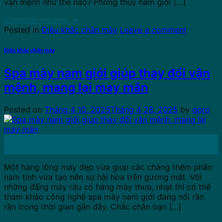
vận mệnh như thế nào? Phong thủy nam giới […]
Continue reading
→
Posted in
Điêu khắc chân mày
Leave a comment
Điêu khắc chân mày
Spa mày nam giới giúp thay đổi vận
mệnh, mang lại may mắn
Posted on
Tháng 4 10, 2025
Tháng 4 28, 2025
by
qpro
10
Th4
Một hàng lông mày đẹp vừa giúp các chàng thêm phần
nam tính vừa tạo nên sự hài hòa trên gương mặt. Với
những đấng mày râu có hàng mày thưa, nhạt thì có thể
tham khảo công nghệ spa mày nam giới đang nổi rần
rần trong thời gian gần đây. Chắc chắn bạn […]