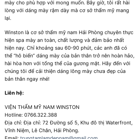
mày cho phù hợp với mong muốn. Bây giờ, tôi rất hài
lòng với dáng mày rậm dày mà cơ sở thẩm mỹ mang
lại.
Winston là cơ sở thẩm mỹ nam Hải Phòng chuyên thực
hiện spa mày an toàn, chất lượng và đảm bảo nhất
hiện nay. Chỉ khoảng sau 60-90 phút, các anh đã có
thể “hô biến” dáng mày của bản thân trở nên hoàn hảo,
hài hòa hơn với tổng thể của gương mặt. Hãy đến với
chúng tôi để cải thiện dáng lông mày chưa đẹp của
bản thân ngay nhé!
Liên hệ:
VIỆN THẨM MỸ NAM WINSTON
Hotline: 0766.322.388
Địa chỉ: Địa chỉ: 72 Đường số 5, Khu đô thị Waterfront,
Vĩnh Niệm, Lê Chân, Hải Phòng.
Email:
trungtamlamdepnam@gmail.com