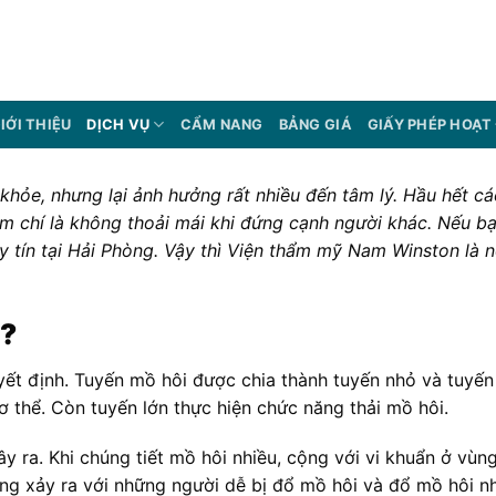
IỚI THIỆU
DỊCH VỤ
CẨM NANG
BẢNG GIÁ
GIẤY PHÉP HOẠT
hỏe, nhưng lại ảnh hưởng rất nhiều đến tâm lý. Hầu hết cá
hậm chí là không thoải mái khi đứng cạnh người khác. Nếu 
y tín tại Hải Phòng. Vậy thì Viện thẩm mỹ Nam Winston là 
h?
ết định. Tuyến mồ hôi được chia thành tuyến nhỏ và tuyến
ơ thể. Còn tuyến lớn thực hiện chức năng thải mồ hôi.
y ra. Khi chúng tiết mồ hôi nhiều, cộng với
vi khuẩn
ở vùng 
ờng xảy ra với những người dễ bị đổ mồ hôi và đổ mồ hôi nh