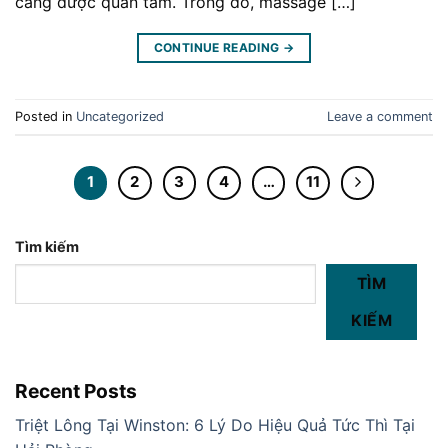
càng được quan tâm. Trong đó, massage […]
CONTINUE READING
→
Posted in
Uncategorized
Leave a comment
1
2
3
4
…
11
Tìm kiếm
TÌM
KIẾM
Recent Posts
Triệt Lông Tại Winston: 6 Lý Do Hiệu Quả Tức Thì Tại