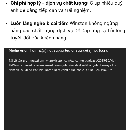
Chi phí hợp lý – dịch vụ chất lượng
: Giúp nhiều quý
anh dễ dàng tiếp cận và trải nghiệm.
Luôn lắng nghe & cải tiến
: Winston không ngừng
nâng cao chất lượng dịch vụ để đáp ứng sự hài lòng
tuyệt đối của khách hàng.
Trình
Media error: Format(s) not supported or source(s) not found
chơi
Tải về tệp tin: https://thammynamwinston.com/wp-content/uploads/2025/10/Vien-
Video
TMN-WinsTon-la-tu-hao-la-co-so-tham-my-dau-tien-tai-Hai-Phong-danh-rieng-cho-
Nam-gioi-su-dung-cac-thiet-bi-cap-nhat-cong-nghe-cao-cua-Chau-Au.mp4?_=1