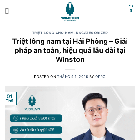
Skip
to
0
content
TRIỆT LÔNG CHO NAM
,
UNCATEGORIZED
Triệt lông nam tại Hải Phòng – Giải
pháp an toàn, hiệu quả lâu dài tại
Winston
POSTED ON
THÁNG 9 1, 2025
BY
QPRO
01
Th9