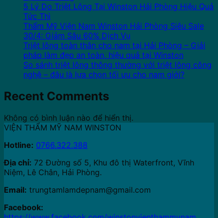
5 Lý Do Triệt Lông Tại Winston Hải Phòng Hiệu Quả
Tức Thì
Thẩm Mỹ Viện Nam Winston Hải Phòng Siêu Sale
30/4: Giảm Sâu 60% Dịch Vụ
Triệt lông toàn thân cho nam tại Hải Phòng – Giải
pháp làm đẹp an toàn, hiệu quả tại Winston
So sánh triệt lông thông thường với triệt lông công
nghệ – đâu là lựa chọn tối ưu cho nam giới?
Recent Comments
Không có bình luận nào để hiển thị.
VIỆN THẨM MỸ NAM WINSTON
Hotline:
0766.322.388
Địa chỉ:
72 Đường số 5, Khu đô thị Waterfront, Vĩnh
Niệm, Lê Chân, Hải Phòng.
Email:
trungtamlamdepnam@gmail.com
Facebook:
https://www.facebook.com/winstonvienthammynam