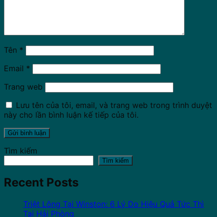
Tên
*
Email
*
Trang web
Lưu tên của tôi, email, và trang web trong trình duyệt
này cho lần bình luận kế tiếp của tôi.
Tìm kiếm
Tìm kiếm
Recent Posts
Triệt Lông Tại Winston: 6 Lý Do Hiệu Quả Tức Thì
Tại Hải Phòng