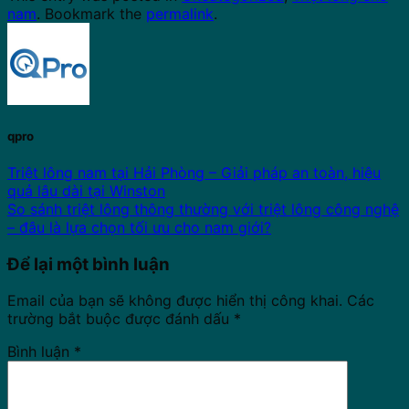
nam
. Bookmark the
permalink
.
qpro
Triệt lông nam tại Hải Phòng – Giải pháp an toàn, hiệu
quả lâu dài tại Winston
So sánh triệt lông thông thường với triệt lông công nghệ
– đâu là lựa chọn tối ưu cho nam giới?
Để lại một bình luận
Email của bạn sẽ không được hiển thị công khai.
Các
trường bắt buộc được đánh dấu
*
Bình luận
*