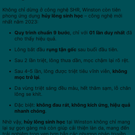
Không chỉ dừng ở công nghệ SHR, Winston còn tiên
phong ứng dụng
hủy lông sinh học
– công nghệ mới
nhất năm 2023:
Quy trình chuẩn 9 bước
, chỉ với
01 lần duy nhất
đã
cho thấy hiệu quả.
Lông bắt đầu
rụng tận gốc
sau buổi đầu tiên.
Sau 2 lần triệt, lông thưa dần, mọc chậm lại rõ rệt.
Sau 4–5 lần, lông được triệt tiêu vĩnh viễn,
không
mọc trở lại
.
Da vùng triệt sáng đều màu, hết thâm sạm, lỗ chân
lông se khít.
Đặc biệt:
không đau rát, không kích ứng, hiệu quả
nhanh chóng
.
Nhờ vậy,
hủy lông sinh học
tại Winston không chỉ mang
lại sự gọn gàng mà còn giúp cải thiện làn da, mang đến
trải nghiệm trọn vẹn hơn hẳn các phương pháp truyền