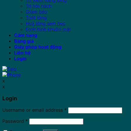
Trị hôi nách
Giảm béo
Triệt lông
Huỷ lông sinh học
Định hình khuôn mặt
Cẩm nang
Bảng giá
Giấy phép hoạt động
Liên hệ
Login
x
x
Login
Username or email address
*
Password
*