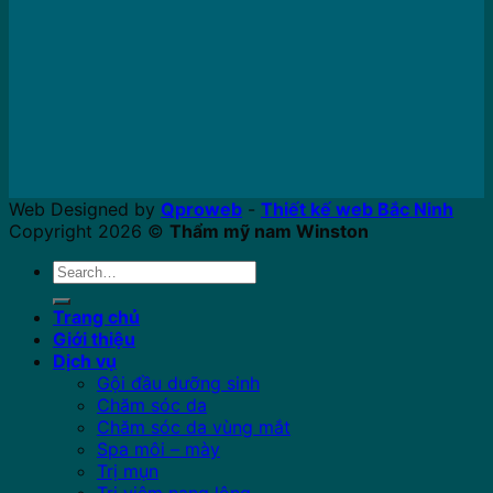
Web Designed by
Qproweb
-
Thiết kế web Bắc Ninh
Copyright 2026 ©
Thẩm mỹ nam Winston
Search
for:
Trang chủ
Giới thiệu
Dịch vụ
Gội đầu dưỡng sinh
Chăm sóc da
Chăm sóc da vùng mắt
Spa môi – mày
Trị mụn
Trị viêm nang lông