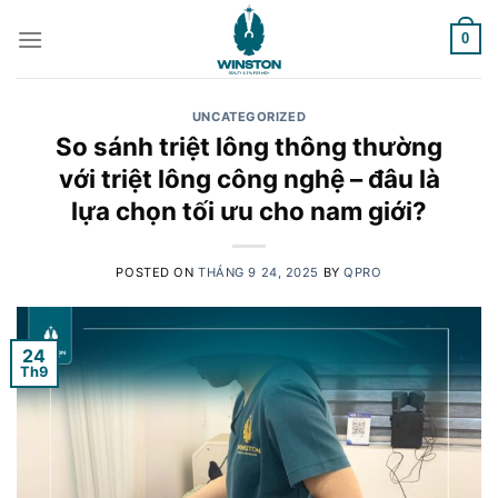
Skip
to
0
content
UNCATEGORIZED
So sánh triệt lông thông thường
với triệt lông công nghệ – đâu là
lựa chọn tối ưu cho nam giới?
POSTED ON
THÁNG 9 24, 2025
BY
QPRO
24
Th9