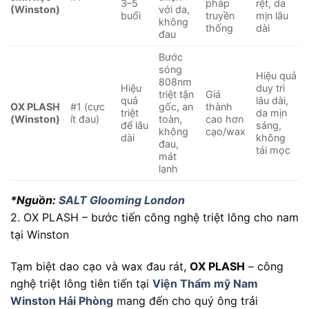
3–5
pháp
rệt, da
(Winston)
với da,
buổi
truyền
mịn lâu
không
thống
dài
đau
Bước
sóng
Hiệu quả
808nm
Hiệu
duy trì
triệt tận
Giá
quả
lâu dài,
OX PLASH
#1 (cực
gốc, an
thành
triệt
da mịn
(Winston)
ít đau)
toàn,
cao hơn
để lâu
sáng,
không
cạo/wax
dài
không
đau,
tái mọc
mát
lạnh
*Nguồn:
SALT Glooming London
2. OX PLASH – bước tiến công nghệ triệt lông cho nam
tại Winston
Tạm biệt dao cạo và wax đau rát,
OX PLASH
– công
nghệ triệt lông tiên tiến tại
Viện Thẩm mỹ Nam
Winston Hải Phòng
mang đến cho quý ông trải