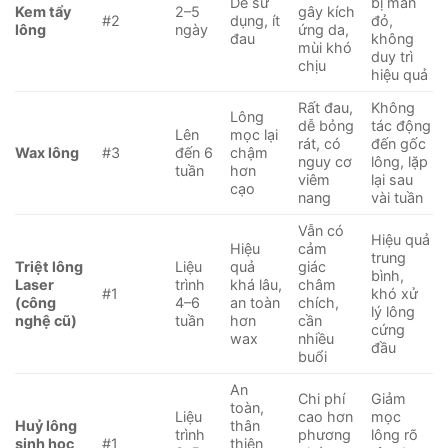
Dễ sử
bị mẩn
Kem tẩy
2–5
gây kích
#2
dụng, ít
đỏ,
lông
ngày
ứng da,
đau
không
mùi khó
duy trì
chịu
hiệu quả
Rất đau,
Không
Lông
dễ bỏng
tác động
Lên
mọc lại
rát, có
đến gốc
Wax lông
#3
đến 6
chậm
nguy cơ
lông, lặp
tuần
hơn
viêm
lại sau
cạo
nang
vài tuần
Vẫn có
Hiệu quả
Hiệu
cảm
trung
Triệt lông
Liệu
quả
giác
bình,
Laser
trình
khá lâu,
châm
#1
khó xử
(công
4–6
an toàn
chích,
lý lông
nghệ cũ)
tuần
hơn
cần
cứng
wax
nhiều
đầu
buổi
An
Chi phí
Giảm
toàn,
Liệu
cao hơn
mọc
Huỷ lông
thân
trình
phương
lông rõ
sinh học
#1
thiện