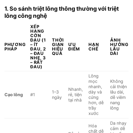
1. So sánh triệt lông thông thường với triệt
lông công nghệ
XẾP
HẠNG
CƠN
ĐAU (1
THỜI
ẢNH
PHƯƠNG
– ÍT
GIAN
ƯU
HẠN
HƯỞNG
PHÁP
ĐAU, 2
HIỆU
ĐIỂM
CHẾ
LÂU
– ĐAU
QUẢ
DÀI
NHẸ, 3
– RẤT
ĐAU)
Lông
mọc
Không
nhanh,
cải thiện
Nhanh,
1–3
dày và
lâu dài,
Cạo lông
#1
rẻ, tiện
ngày
cứng
dễ viêm
tại nhà
hơn, dễ
nang
trầy
lông
xước
Da nhạy
Hóa
cảm dễ
chất dễ