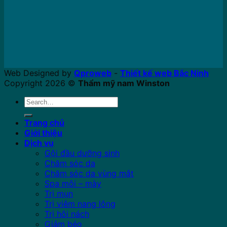
Web Designed by
Qproweb
-
Thiết kế web Bắc Ninh
Copyright 2026 ©
Thẩm mỹ nam Winston
Search
for:
Trang chủ
Giới thiệu
Dịch vụ
Gội đầu dưỡng sinh
Chăm sóc da
Chăm sóc da vùng mắt
Spa môi – mày
Trị mụn
Trị viêm nang lông
Trị hôi nách
Giảm béo