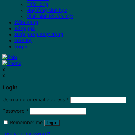
Triệt lông
Huỷ lông sinh học
Định hình khuôn mặt
Cẩm nang
Bảng giá
Giấy phép hoạt động
Liên hệ
Login
x
x
Login
Username or email address
*
Password
*
Remember me
Log in
Lost your password?