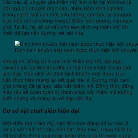
Các bác sĩ, chuyên gia thẩm mỹ làm việc tại Winston là
đội ngũ có chuyên môn cao, nhiều năm kinh nghiệm
trong nghề. Với con mắt tinh tường, các bác sĩ là người
trực tiếp chỉ ra những khuyết điểm trên gương mặt nam
giới. Từ đó, họ sẽ tư vấn cho bạn dịch vụ thẩm mỹ tốt
nhất để tạo nên đường nét hài hòa.
Định hình khuôn mặt nam được thực hiện bởi chuyên
Không chỉ dừng lại ở con mắt thẩm mỹ tốt, đội ngũ
chuyên gia tại Winston đều là “bàn tay vàng” trong giới
làm đẹp. Các dịch vụ định hình khuôn mặt được trực
tiếp thực hiện mang lại kết quả như ý. Gương mặt nam
giới không để lại sẹo, dấu vết thẩm mỹ. Đồng thời, đấng
mày râu sẽ hoàn toàn bị chinh phục bởi thẩm mỹ không
biến chứng và mang lại vẻ đẹp dài lâu.
Cơ sở vật chất siêu hiện đại
Một điều mà thẩm mỹ nam Winston đáng để tự hào là
cơ sở vật chất tối tân, hiện đại. Máy móc, trang thiết bị
hỗ trợ đều được spa nhập khẩu trực tiếp từ nước ngoài.