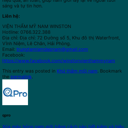
hiệu quả, an toàn, giúp nam giới lấy lại vẻ ngoài tươi
sáng và tự tin hơn.
Liên hệ:
VIỆN THẨM MỸ NAM WINSTON
Hotline: 0766.322.388
Địa chỉ: Địa chỉ: 72 Đường số 5, Khu đô thị Waterfront,
Vĩnh Niệm, Lê Chân, Hải Phòng.
Email:
trungtamlamdepnam@gmail.com
Facebook:
https://www.facebook.com/winstonvienthammynam
This entry was posted in
Khử thâm môi nam
. Bookmark
the
permalink
.
qpro
Xóa mày hỏng nam giới bằng cách nào tiết kiệm và hiệu