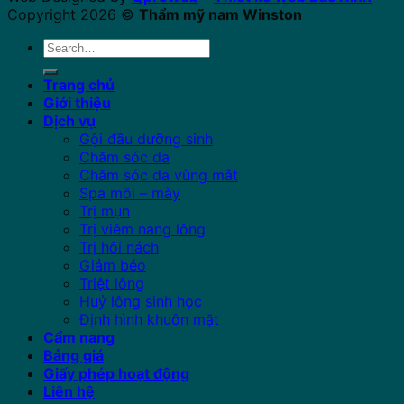
Copyright 2026 ©
Thẩm mỹ nam Winston
Search
for:
Trang chủ
Giới thiệu
Dịch vụ
Gội đầu dưỡng sinh
Chăm sóc da
Chăm sóc da vùng mắt
Spa môi – mày
Trị mụn
Trị viêm nang lông
Trị hôi nách
Giảm béo
Triệt lông
Huỷ lông sinh học
Định hình khuôn mặt
Cẩm nang
Bảng giá
Giấy phép hoạt động
Liên hệ