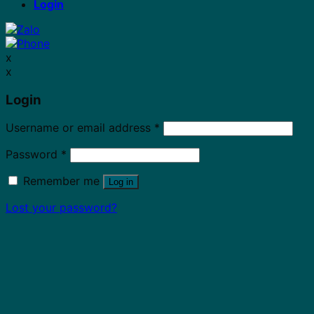
Login
x
x
Login
Username or email address
*
Password
*
Remember me
Log in
Lost your password?