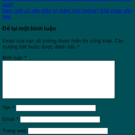
quả?
Nam giới có nên điều trị thâm môi không? Giải pháp phù
hợp
Để lại một bình luận
Email của bạn sẽ không được hiển thị công khai.
Các
trường bắt buộc được đánh dấu
*
Bình luận
*
Tên
*
Email
*
Trang web