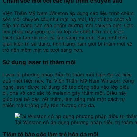
Chăm sóc môi với các liệu trình chuyên sâu
Viện Thẩm Mỹ Nam Winston áp dụng các liệu trình chăm
sóc môi chuyên sâu như mặt nạ môi, tẩy tế bào chết và
cấp ẩm bằng các sản phẩm dưỡng môi chuyên biệt. Các
liệu pháp này giúp loại bỏ lớp da chết trên môi, kích
thích tái tạo da mới và làm sáng da môi. Sau một thời
gian kiên trì sử dụng, tình trạng nam giới bị thâm môi sẽ
trở nên mềm mịn và tươi sáng hơn.
Sử dụng laser trị thâm môi
Laser là phương pháp điều trị thâm môi hiện đại và hiệu
quả nhất hiện nay. Tại Viện Thẩm Mỹ Nam Winston, công
nghệ laser được sử dụng để tác động sâu vào lớp biểu
bì, phá vỡ các sắc tố melanin gây thâm môi. Điều này
giúp loại bỏ các vết thâm, làm sáng môi một cách tự
nhiên mà không gây tổn thương cho da.
Tại Winston có áp dụng phương pháp điều trị thâm 
Tiêm tế bào gốc làm trẻ hóa da môi