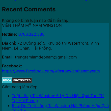
Recent Comments
Không có bình luận nào để hiển thị.
VIỆN THẨM MỸ NAM WINSTON
Hotline:
0766.322.388
Địa chỉ:
72 Đường số 5, Khu đô thị Waterfront, Vĩnh
Niệm, Lê Chân, Hải Phòng.
Email:
trungtamlamdepnam@gmail.com
Facebook:
https://www.facebook.com/winstonvienthammynam
Cẩm nang làm đẹp
Triệt Lông Tại Winston: 6 Lý Do Hiệu Quả Tức Thì
Tại Hải Phòng
5 Lý Do Triệt Lông Tại Winston Hải Phòng Hiệu Quả
Tức Thì