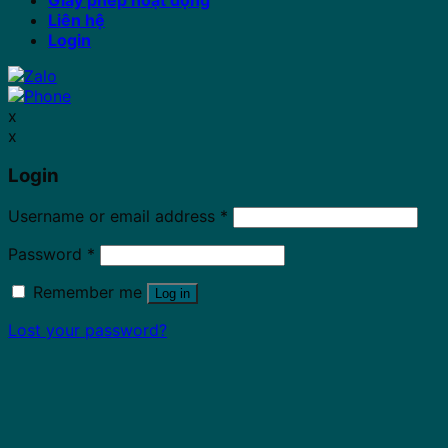
Liên hệ
Login
x
x
Login
Username or email address
*
Password
*
Remember me
Log in
Lost your password?