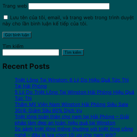
Trang web
Lưu tên của tôi, email, và trang web trong trình duyệt
này cho lần bình luận kế tiếp của tôi.
Tìm kiếm
Tìm kiếm
Recent Posts
Triệt Lông Tại Winston: 6 Lý Do Hiệu Quả Tức Thì
Tại Hải Phòng
5 Lý Do Triệt Lông Tại Winston Hải Phòng Hiệu Quả
Tức Thì
Thẩm Mỹ Viện Nam Winston Hải Phòng Siêu Sale
30/4: Giảm Sâu 60% Dịch Vụ
Triệt lông toàn thân cho nam tại Hải Phòng – Giải
pháp làm đẹp an toàn, hiệu quả tại Winston
So sánh triệt lông thông thường với triệt lông công
nghệ – đâu là lựa chọn tối ưu cho nam giới?