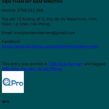
VIỆN THẨM MỸ NAM WINSTON
Hotline: 0766.322.388
Địa chỉ: 72 Đường số 5, Khu đô thị Waterfront, Vĩnh
Niệm, Lê Chân, Hải Phòng.
Email:
trungtamlamdepnam@gmail.com
Facebook:
https://www.facebook.com/winstonvienthammynam
This entry was posted in
Triệt lông cho nam
and tagged
triệt lông cho nam tại Hải Phòng
.
qpro