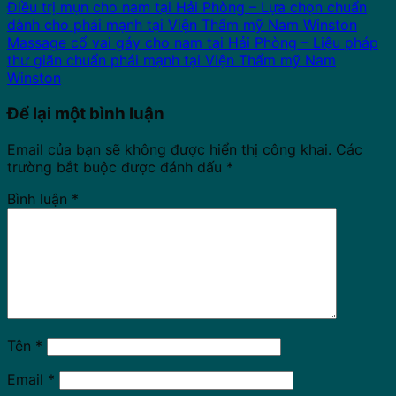
Điều trị mụn cho nam tại Hải Phòng – Lựa chọn chuẩn
dành cho phái mạnh tại Viện Thẩm mỹ Nam Winston
Massage cổ vai gáy cho nam tại Hải Phòng – Liệu pháp
thư giãn chuẩn phái mạnh tại Viện Thẩm mỹ Nam
Winston
Để lại một bình luận
Email của bạn sẽ không được hiển thị công khai.
Các
trường bắt buộc được đánh dấu
*
Bình luận
*
Tên
*
Email
*