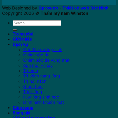
Web Designed by
Qproweb
-
Thiết kế web Bắc Ninh
Copyright 2026 ©
Thẩm mỹ nam Winston
Search
for:
Trang chủ
Giới thiệu
Dịch vụ
Gội đầu dưỡng sinh
Chăm sóc da
Chăm sóc da vùng mắt
Spa môi – mày
Trị mụn
Trị viêm nang lông
Trị hôi nách
Giảm béo
Triệt lông
Huỷ lông sinh học
Định hình khuôn mặt
Cẩm nang
Bảng giá
Giấy phép hoạt động