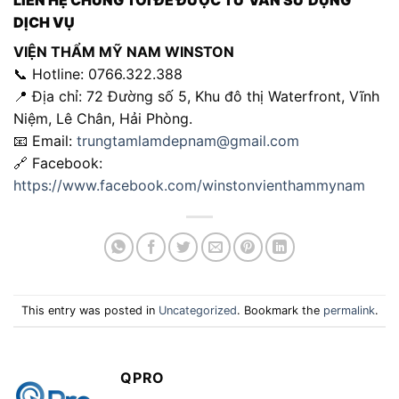
LIÊN HỆ CHÚNG TÔI ĐỂ ĐƯỢC TƯ VẤN SỬ DỤNG
DỊCH VỤ
VIỆN THẨM MỸ NAM WINSTON
📞 Hotline: 0766.322.388
📍 Địa chỉ: 72 Đường số 5, Khu đô thị Waterfront, Vĩnh
Niệm, Lê Chân, Hải Phòng.
📧 Email:
trungtamlamdepnam@gmail.com
🔗 Facebook:
https://www.facebook.com/winstonvienthammynam
This entry was posted in
Uncategorized
. Bookmark the
permalink
.
QPRO