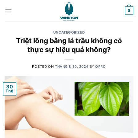
Skip
to
0
content
UNCATEGORIZED
Triệt lông bằng lá trầu không có
thực sự hiệu quả không?
POSTED ON
THÁNG 8 30, 2024
BY
QPRO
30
Th8