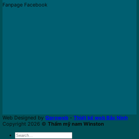
Fanpage Facebook
Web Designed by
Qproweb
-
Thiết kế web Bắc Ninh
Copyright 2026 ©
Thẩm mỹ nam Winston
Search