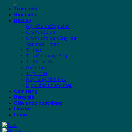
for:
Trang chủ
Giới thiệu
Dịch vụ
Gội đầu dưỡng sinh
Chăm sóc da
Chăm sóc da vùng mắt
Spa môi – mày
Trị mụn
Trị viêm nang lông
Trị hôi nách
Giảm béo
Triệt lông
Huỷ lông sinh học
Định hình khuôn mặt
Cẩm nang
Bảng giá
Giấy phép hoạt động
Liên hệ
Login