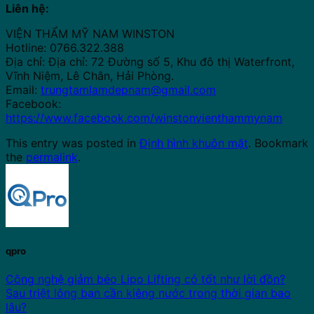
Liên hệ:
VIỆN THẨM MỸ NAM WINSTON
Hotline: 0766.322.388
Địa chỉ: Địa chỉ: 72 Đường số 5, Khu đô thị Waterfront,
Vĩnh Niệm, Lê Chân, Hải Phòng.
Email:
trungtamlamdepnam@gmail.com
Facebook:
https://www.facebook.com/winstonvienthammynam
This entry was posted in
Định hình khuôn mặt
. Bookmark
the
permalink
.
qpro
Công nghệ giảm béo Lipo Lifting có tốt như lời đồn?
Sau triệt lông bạn cần kiêng nước trong thời gian bao
lâu?