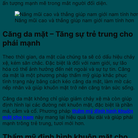
ấn tượng mạnh mẽ trong mắt người đối diện.
Nâng mũi cao và thẳng giúp nam giới nam tính hơn
Căng da mặt – Tăng sự trẻ trung cho
phái mạnh
Theo thời gian, da mặt của chúng ta sẽ có dấu hiệu chảy
xệ, kém săn chắc. Đặc biệt là đối với nam giới, sự lão
hóa có thể ảnh hưởng đến nét ngoài và sự tự tin. Căng
da mặt là một phương pháp thẩm mỹ giúp khắc phục
tình trạng này bằng cách kéo căng da mặt, làm mờ các
nếp nhăn và giúp khuôn mặt trở nên căng tràn sức sống.
Căng da mặt không chỉ giúp giảm chảy xệ mà còn giúp
định hình lại các đường nét khuôn mặt, đặc biệt là phần
má, cằm và cổ. Phương pháp
thẩm mỹ định hình khuôn
mặt cho nam
này mang lại hiệu quả lâu dài và giúp phái
mạnh trông trẻ trung, tươi mới hơn.
Thẩm mỹ định hình khuôn mặt cho