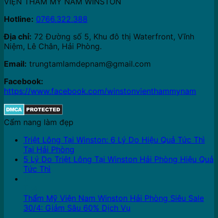
VIỆN THẨM MỸ NAM WINSTON
Hotline:
0766.322.388
Địa chỉ:
72 Đường số 5, Khu đô thị Waterfront, Vĩnh
Niệm, Lê Chân, Hải Phòng.
Email:
trungtamlamdepnam@gmail.com
Facebook:
https://www.facebook.com/winstonvienthammynam
Cẩm nang làm đẹp
Triệt Lông Tại Winston: 6 Lý Do Hiệu Quả Tức Thì
Tại Hải Phòng
5 Lý Do Triệt Lông Tại Winston Hải Phòng Hiệu Quả
Tức Thì
16
Th4
Thẩm Mỹ Viện Nam Winston Hải Phòng Siêu Sale
30/4: Giảm Sâu 60% Dịch Vụ