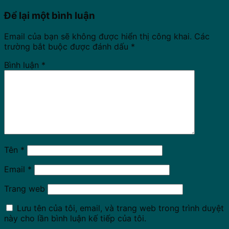
Để lại một bình luận
Email của bạn sẽ không được hiển thị công khai.
Các
trường bắt buộc được đánh dấu
*
Bình luận
*
Tên
*
Email
*
Trang web
Lưu tên của tôi, email, và trang web trong trình duyệt
này cho lần bình luận kế tiếp của tôi.