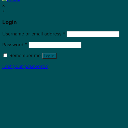
x
x
Login
Username or email address
*
Password
*
Remember me
Log in
Lost your password?