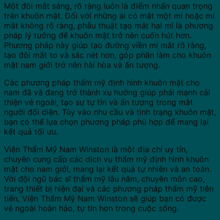
Một đôi mắt sáng, rõ ràng luôn là điểm nhấn quan trọng
trên khuôn mặt. Đối với những ai có mắt một mí hoặc mí
mắt không rõ ràng, phẫu thuật tạo mắt hai mí là phương
pháp lý tưởng để khuôn mặt trở nên cuốn hút hơn.
Phương pháp này giúp tạo đường viền mí mắt rõ ràng,
tạo đôi mắt to và sắc nét hơn, góp phần làm cho khuôn
mặt nam giới trở nên hài hòa và ấn tượng.
Các phương pháp
thẩm mỹ định hình khuôn mặt cho
nam
đã và đang trở thành xu hướng giúp phái mạnh cải
thiện vẻ ngoài, tạo sự tự tin và ấn tượng trong mắt
người đối diện. Tùy vào nhu cầu và tình trạng khuôn mặt,
bạn có thể lựa chọn phương pháp phù hợp để mang lại
kết quả tối ưu.
Viện Thẩm Mỹ Nam Winston là một địa chỉ uy tín,
chuyên cung cấp các dịch vụ thẩm mỹ định hình khuôn
mặt cho nam giới, mang lại kết quả tự nhiên và an toàn.
Với đội ngũ bác sĩ thẩm mỹ lâu năm, chuyên môn cao,
trang thiết bị hiện đại và các phương pháp thẩm mỹ tiên
tiến, Viện Thẩm Mỹ Nam Winston sẽ giúp bạn có được
vẻ ngoài hoàn hảo, tự tin hơn trong cuộc sống.