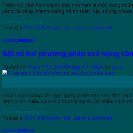
Thẩm mỹ định hình khuôn mặt cho nam là một trong những
cách dễ dàng, nhanh chóng và an toàn. Vậy, những phươ
Continue reading
→
Posted in
Định hình khuôn mặt
Leave a comment
Định hình khuôn mặt
Bật mí hai phương pháp xoá nọng cằ
Posted on
Tháng 7 15, 2024
Tháng 8 4, 2024
by
qpro
15
Th7
Khuôn mặt vuông vắn, gọn gàng là nét đẹp nam tính chu
nhận được nhiều sự chú ý từ phái mạnh. Có nhiều cách n
Continue reading
→
Posted in
Định hình khuôn mặt
Leave a comment
Định hình khuôn mặt