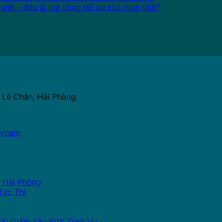
nghệ – đâu là lựa chọn tối ưu cho nam giới?
 Lê Chân, Hải Phòng.
mynam
i Hải Phòng
Tức Thì
/4: Giảm Sâu 60% Dịch Vụ