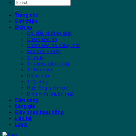
Search
for:
Trang chủ
Giới thiệu
Dịch vụ
Gội đầu dưỡng sinh
Chăm sóc da
Chăm sóc da vùng mắt
Spa môi – mày
Trị mụn
Trị viêm nang lông
Trị hôi nách
Giảm béo
Triệt lông
Huỷ lông sinh học
Định hình khuôn mặt
Cẩm nang
Bảng giá
Giấy phép hoạt động
Liên hệ
Login