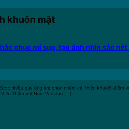
nh khuôn mặt
khắc phục mí sụp, tạo ánh nhìn sắc nét
ược nhiều quý ông lựa chọn nhằm cải thiện khuyết điểm vùn
u, Viện Thẩm mỹ Nam Winston […]