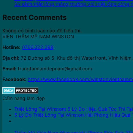
So sánh triệt lông thông thường với triệt lông công 
Recent Comments
Không có bình luận nào để hiển thị.
VIỆN THẨM MỸ NAM WINSTON
Hotline:
0766.322.388
Địa chỉ:
72 Đường số 5, Khu đô thị Waterfront, Vĩnh Niệm,
Email:
trungtamlamdepnam@gmail.com
Facebook:
https://www.facebook.com/winstonvientham
Cẩm nang làm đẹp
Triệt Lông Tại Winston: 6 Lý Do Hiệu Quả Tức Thì Tạ
5 Lý Do Triệt Lông Tại Winston Hải Phòng Hiệu Quả 
16
Th4
Thẩm Mỹ Viện Nam Winston Hải Phòng Siêu Sale 30