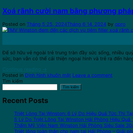
Xoá rãnh cười nam bằng phương phá
Posted on
Tháng 5 25, 2024
Tháng 6 14, 2024
by
qpro
25
Th5
Để sở hữu vẻ ngoài trẻ trung tràn đầy sức sống, nhiều q
sức, bạn vẫn có thể cải thiện ngoại hình và trẻ ra đến hà
Continue reading
→
Posted in
Định hình khuôn mặt
Leave a comment
Tìm kiếm
Tìm kiếm
Recent Posts
Triệt Lông Tại Winston: 6 Lý Do Hiệu Quả Tức Thì Tạ
5 Lý Do Triệt Lông Tại Winston Hải Phòng Hiệu Quả 
Thẩm Mỹ Viện Nam Winston Hải Phòng Siêu Sale 30
Triệt lông toàn thân cho nam tại Hải Phòng – Giải p