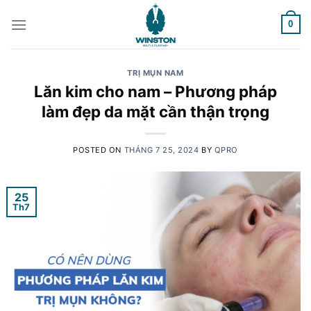
Skip
to
0
content
TRỊ MỤN NAM
Lăn kim cho nam – Phương pháp
làm đẹp da mặt cần thận trọng
POSTED ON
THÁNG 7 25, 2024
BY
QPRO
25
Th7