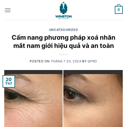
Skip
to
0
content
UNCATEGORIZED
Cẩm nang phương pháp xoá nhăn
mắt nam giới hiệu quả và an toàn
POSTED ON
THÁNG 7 20, 2024
BY
QPRO
20
Th7