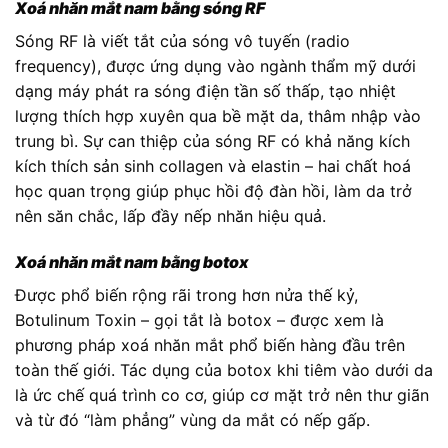
Xoá nhăn mắt nam bằng sóng RF
Sóng RF là viết tắt của sóng vô tuyến (radio
frequency), được ứng dụng vào ngành thẩm mỹ dưới
dạng máy phát ra sóng điện tần số thấp, tạo nhiệt
lượng thích hợp xuyên qua bề mặt da, thâm nhập vào
trung bì. Sự can thiệp của sóng RF có khả năng kích
kích thích sản sinh collagen và elastin – hai chất hoá
học quan trọng giúp phục hồi độ đàn hồi, làm da trở
nên săn chắc, lấp đầy nếp nhăn hiệu quả.
Xoá nhăn mắt nam bằng botox
Được phổ biến rộng rãi trong hơn nửa thế kỷ,
Botulinum Toxin – gọi tắt là botox – được xem là
phương pháp xoá nhăn mắt phổ biến hàng đầu trên
toàn thế giới. Tác dụng của botox khi tiêm vào dưới da
là ức chế quá trình co cơ, giúp cơ mặt trở nên thư giãn
và từ đó “làm phẳng” vùng da mắt có nếp gấp.