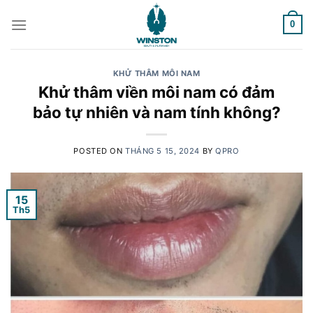
Skip
to
0
content
KHỬ THÂM MÔI NAM
Khử thâm viền môi nam có đảm
bảo tự nhiên và nam tính không?
POSTED ON
THÁNG 5 15, 2024
BY
QPRO
15
Th5