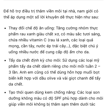
Để hỗ trợ điều trị thâm viền môi tại nhà, nam giới có
thể áp dụng một số lời khuyên dễ thực hiện như sau:
Thay đổi chế độ ăn uống: Tăng cường nhóm thực
phẩm rau xanh giàu chất xơ, có màu sắc tươi sáng,
chứa nhiều vitamin C (rau lá xanh, các loại quả
mọng, cần tây, nước ép trái cây…), đặc biệt chú ý
uống nhiều nước để cung cấp độ ẩm cho da.
Tẩy da chết định kỳ cho môi: Sử dụng các loại mỹ
phẩm tẩy da chết dành riêng cho môi mỗi tuần 2 –
3 lần. Anh em cũng có thể dùng hỗn hợp muối bọt
biển kết hợp với dầu olive và vài giọt chanh để tẩy
da chết.
Tạo thói quen dùng kem chống nắng: Các loại son
dưỡng không màu có độ SPF phù hợp dành cho môi
giúp viền môi không bị thâm sạm thêm dưới tác