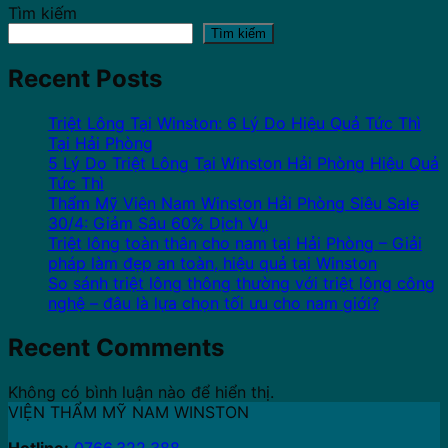
Tìm kiếm
Tìm kiếm
Recent Posts
Triệt Lông Tại Winston: 6 Lý Do Hiệu Quả Tức Thì
Tại Hải Phòng
5 Lý Do Triệt Lông Tại Winston Hải Phòng Hiệu Quả
Tức Thì
Thẩm Mỹ Viện Nam Winston Hải Phòng Siêu Sale
30/4: Giảm Sâu 60% Dịch Vụ
Triệt lông toàn thân cho nam tại Hải Phòng – Giải
pháp làm đẹp an toàn, hiệu quả tại Winston
So sánh triệt lông thông thường với triệt lông công
nghệ – đâu là lựa chọn tối ưu cho nam giới?
Recent Comments
Không có bình luận nào để hiển thị.
VIỆN THẨM MỸ NAM WINSTON
Hotline:
0766.322.388