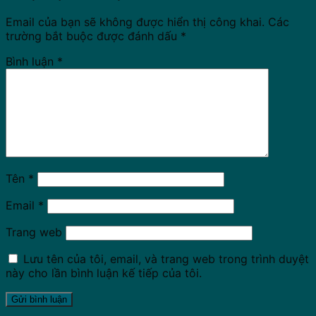
Email của bạn sẽ không được hiển thị công khai.
Các
trường bắt buộc được đánh dấu
*
Bình luận
*
Tên
*
Email
*
Trang web
Lưu tên của tôi, email, và trang web trong trình duyệt
này cho lần bình luận kế tiếp của tôi.