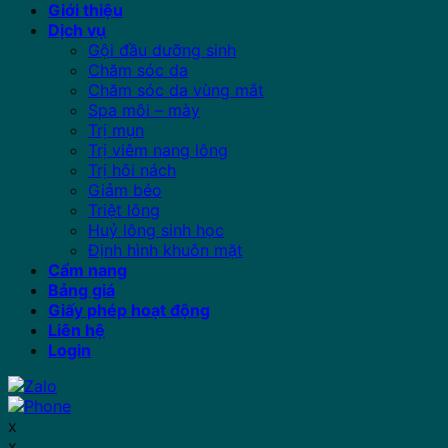
Giới thiệu
Dịch vụ
Gội đầu dưỡng sinh
Chăm sóc da
Chăm sóc da vùng mắt
Spa môi – mày
Trị mụn
Trị viêm nang lông
Trị hôi nách
Giảm béo
Triệt lông
Huỷ lông sinh học
Định hình khuôn mặt
Cẩm nang
Bảng giá
Giấy phép hoạt động
Liên hệ
Login
x
x