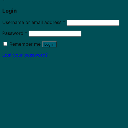
Login
Username or email address
*
Password
*
Remember me
Log in
Lost your password?