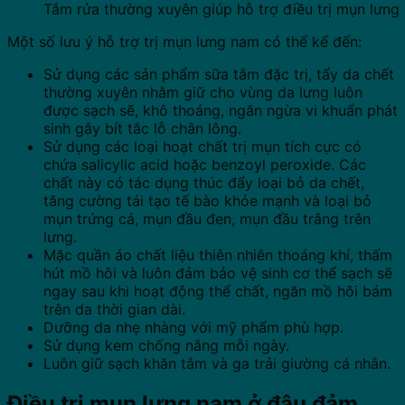
Tắm rửa thường xuyên giúp hỗ trợ điều trị mụn lưng
Một số lưu ý hỗ trợ trị mụn lưng nam có thể kể đến:
Sử dụng các sản phẩm sữa tắm đặc trị, tẩy da chết
thường xuyên nhằm giữ cho vùng da lưng luôn
được sạch sẽ, khô thoáng, ngăn ngừa vi khuẩn phát
sinh gây bít tắc lỗ chân lông.
Sử dụng các loại hoạt chất trị mụn tích cực có
chứa salicylic acid hoặc benzoyl peroxide. Các
chất này có tác dụng thúc đẩy loại bỏ da chết,
tăng cường tái tạo tế bào khỏe mạnh và loại bỏ
mụn trứng cá, mụn đầu đen, mụn đầu trắng trên
lưng.
Mặc quần áo chất liệu thiên nhiên thoáng khí, thấm
hút mồ hôi và luôn đảm bảo vệ sinh cơ thể sạch sẽ
ngay sau khi hoạt động thể chất, ngăn mồ hôi bám
trên da thời gian dài.
Dưỡng da nhẹ nhàng với mỹ phẩm phù hợp.
Sử dụng kem chống nắng mỗi ngày.
Luôn giữ sạch khăn tắm và ga trải giường cá nhân.
Điều trị mụn lưng nam ở đâu đảm