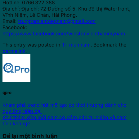
Hotline: 0766.322.388
Địa chỉ: Địa chỉ: 72 Đường số 5, Khu đô thị Waterfront,
Vĩnh Niệm, Lê Chân, Hải Phòng.
Email:
trungtamlamdepnam@gmail.com
Facebook:
https://www.facebook.com/winstonvienthammynam
This entry was posted in
Trị mụn nam
. Bookmark the
permalink
.
qpro
Khám phá trend hút mỡ tạo cơ thời thượng dành cho
quý ông hiện đại
Khử thâm viền môi nam có đảm bảo tự nhiên và nam
tính không?
Để lại một bình luận