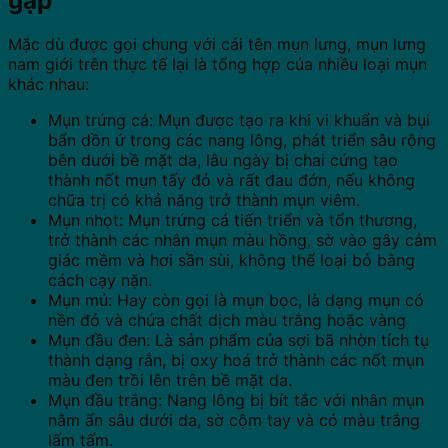
gặp
Mặc dù được gọi chung với cái tên mụn lưng, mụn lưng
nam giới trên thực tế lại là tổng hợp của nhiều loại mụn
khác nhau:
Mụn trứng cá: Mụn được tạo ra khi vi khuẩn và bụi
bẩn dồn ứ trong các nang lông, phát triển sâu rộng
bên dưới bề mặt da, lâu ngày bị chai cứng tạo
thành nốt mụn tấy đỏ và rất đau đớn, nếu không
chữa trị có khả năng trở thành mụn viêm.
Mụn nhọt: Mụn trứng cá tiến triển và tổn thương,
trở thành các nhân mụn màu hồng, sờ vào gây cảm
giác mềm và hơi sần sùi, không thể loại bỏ bằng
cách cạy nặn.
Mụn mủ: Hay còn gọi là mụn bọc, là dạng mụn có
nền đỏ và chứa chất dịch màu trắng hoặc vàng
Mụn đầu đen: Là sản phẩm của sợi bã nhờn tích tụ
thành dạng rắn, bị oxy hoá trở thành các nốt mụn
màu đen trồi lên trên bề mặt da.
Mụn đầu trắng: Nang lông bị bít tắc với nhân mụn
nằm ẩn sâu dưới da, sờ cộm tay và có màu trắng
lấm tấm.