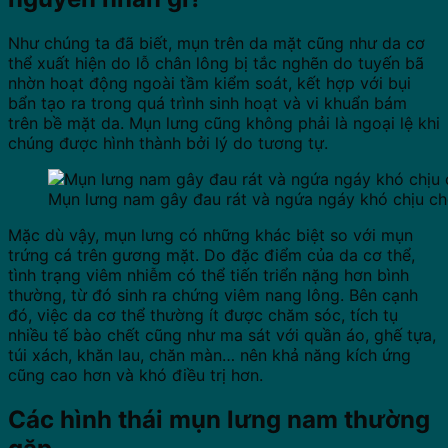
Như chúng ta đã biết, mụn trên da mặt cũng như da cơ
thể xuất hiện do lỗ chân lông bị tắc nghẽn do tuyến bã
nhờn hoạt động ngoài tầm kiểm soát, kết hợp với bụi
bẩn tạo ra trong quá trình sinh hoạt và vi khuẩn bám
trên bề mặt da. Mụn lưng cũng không phải là ngoại lệ khi
chúng được hình thành bởi lý do tương tự.
Mụn lưng nam gây đau rát và ngứa ngáy khó chịu c
Mặc dù vậy, mụn lưng có những khác biệt so với mụn
trứng cá trên gương mặt. Do đặc điểm của da cơ thể,
tình trạng viêm nhiễm có thể tiến triển nặng hơn bình
thường, từ đó sinh ra chứng viêm nang lông. Bên cạnh
đó, việc da cơ thể thường ít được chăm sóc, tích tụ
nhiều tế bào chết cũng như ma sát với quần áo, ghế tựa,
túi xách, khăn lau, chăn màn… nên khả năng kích ứng
cũng cao hơn và khó điều trị hơn.
Các hình thái mụn lưng nam thường