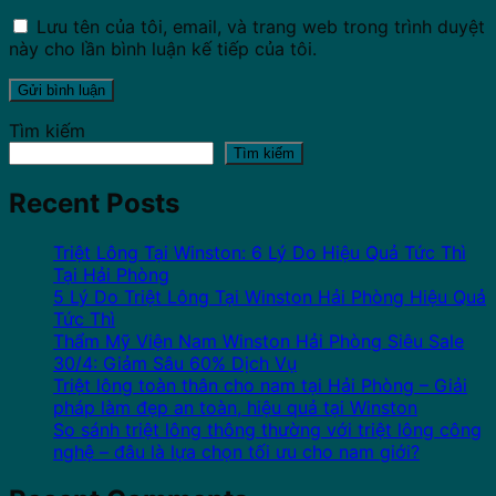
Lưu tên của tôi, email, và trang web trong trình duyệt
này cho lần bình luận kế tiếp của tôi.
Tìm kiếm
Tìm kiếm
Recent Posts
Triệt Lông Tại Winston: 6 Lý Do Hiệu Quả Tức Thì
Tại Hải Phòng
5 Lý Do Triệt Lông Tại Winston Hải Phòng Hiệu Quả
Tức Thì
Thẩm Mỹ Viện Nam Winston Hải Phòng Siêu Sale
30/4: Giảm Sâu 60% Dịch Vụ
Triệt lông toàn thân cho nam tại Hải Phòng – Giải
pháp làm đẹp an toàn, hiệu quả tại Winston
So sánh triệt lông thông thường với triệt lông công
nghệ – đâu là lựa chọn tối ưu cho nam giới?