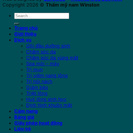
Copyright 2026 ©
Thẩm mỹ nam Winston
Search
for:
Trang chủ
Giới thiệu
Dịch vụ
Gội đầu dưỡng sinh
Chăm sóc da
Chăm sóc da vùng mắt
Spa môi – mày
Trị mụn
Trị viêm nang lông
Trị hôi nách
Giảm béo
Triệt lông
Huỷ lông sinh học
Định hình khuôn mặt
Cẩm nang
Bảng giá
Giấy phép hoạt động
Liên hệ