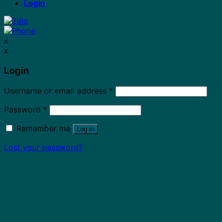
Login
x
x
Login
Username or email address
*
Password
*
Remember me
Log in
Lost your password?