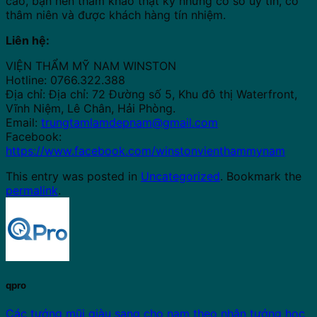
cao, bạn nên tham khảo thật kỹ những cơ sở uy tín, có
thâm niên và được khách hàng tín nhiệm.
Liên hệ:
VIỆN THẨM MỸ NAM WINSTON
Hotline: 0766.322.388
Địa chỉ: Địa chỉ: 72 Đường số 5, Khu đô thị Waterfront,
Vĩnh Niệm, Lê Chân, Hải Phòng.
Email:
trungtamlamdepnam@gmail.com
Facebook:
https://www.facebook.com/winstonvienthammynam
This entry was posted in
Uncategorized
. Bookmark the
permalink
.
qpro
Các tướng mũi giàu sang cho nam theo nhân tướng học