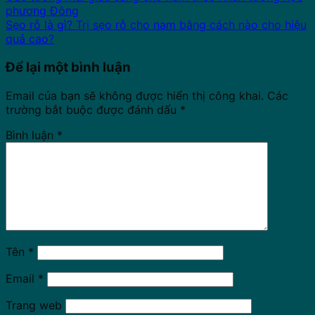
phương Đông
Sẹo rỗ là gì? Trị sẹo rỗ cho nam bằng cách nào cho hiệu
quả cao?
Để lại một bình luận
Email của bạn sẽ không được hiển thị công khai.
Các
trường bắt buộc được đánh dấu
*
Bình luận
*
Tên
*
Email
*
Trang web