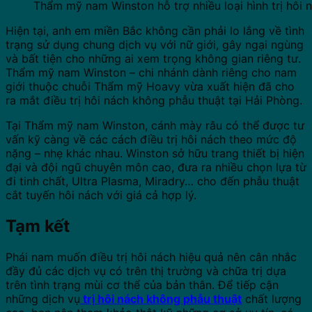
Thẩm mỹ nam Winston hỗ trợ nhiều loại hình trị hôi 
Hiện tại, anh em miền Bắc không cần phải lo lắng về tình
trạng sử dụng chung dịch vụ với nữ giới, gây ngại ngùng
và bất tiện cho những ai xem trọng không gian riêng tư.
Thẩm mỹ nam Winston – chi nhánh dành riêng cho nam
giới thuộc chuỗi Thẩm mỹ Hoavy vừa xuất hiện đã cho
ra mắt điều trị hôi nách không phẫu thuật tại Hải Phòng.
Tại Thẩm mỹ nam Winston, cánh mày râu có thể được tư
vấn kỹ càng về các cách điều trị hôi nách theo mức độ
nặng – nhẹ khác nhau. Winston sở hữu trang thiết bị hiện
đại và đội ngũ chuyên môn cao, đưa ra nhiều chọn lựa từ
đi tinh chất, Ultra Plasma, Miradry… cho đến phẫu thuật
cắt tuyến hôi nách với giá cả hợp lý.
Tạm kết
Phái nam muốn điều trị hôi nách hiệu quả nên cân nhắc
đầy đủ các dịch vụ có trên thị trường và chữa trị dựa
trên tình trạng mùi cơ thể của bản thân. Để tiếp cận
những dịch vụ
trị hôi nách không phẫu thuật
chất lượng