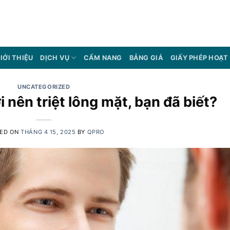
IỚI THIỆU
DỊCH VỤ
CẨM NANG
BẢNG GIÁ
GIẤY PHÉP HOẠT
UNCATEGORIZED
i nên triệt lông mặt, bạn đã biết?
ED ON
THÁNG 4 15, 2025
BY
QPRO