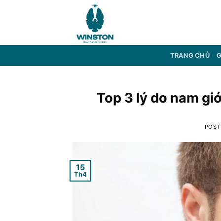
Skip
to
content
TRANG CHỦ
G
Top 3 lý do nam giớ
POST
15
Th4