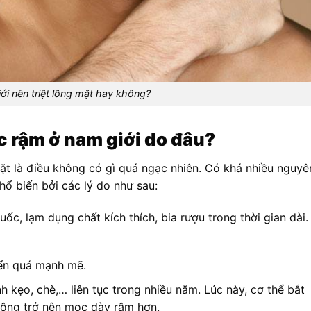
ới nên triệt lông mặt hay không?
c rậm ở nam giới do đâu?
ặt là điều không có gì quá ngạc nhiên. Có khá nhiều nguyê
hổ biến bởi các lý do như sau:
ốc, lạm dụng chất kích thích, bia rượu trong thời gian dài.
iển quá mạnh mẽ.
 kẹo, chè,… liên tục trong nhiều năm. Lúc này, cơ thể bắt
n lông trở nên mọc dày rậm hơn.