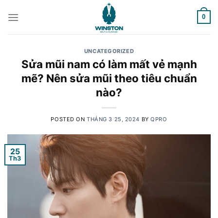
Skip
to
0
content
UNCATEGORIZED
Sửa mũi nam có làm mất vẻ mạnh
mẽ? Nên sửa mũi theo tiêu chuẩn
nào?
POSTED ON
THÁNG 3 25, 2024
BY
QPRO
25
Th3