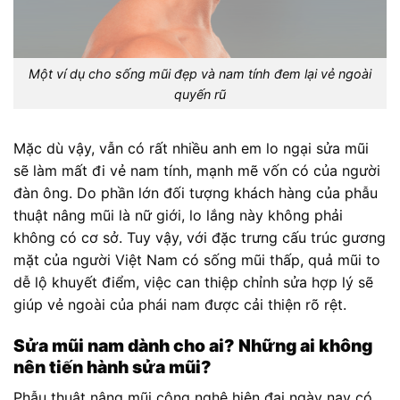
Một ví dụ cho sống mũi đẹp và nam tính đem lại vẻ ngoài
quyến rũ
Mặc dù vậy, vẫn có rất nhiều anh em lo ngại sửa mũi
sẽ làm mất đi vẻ nam tính, mạnh mẽ vốn có của người
đàn ông. Do phần lớn đối tượng khách hàng của phẫu
thuật nâng mũi là nữ giới, lo lắng này không phải
không có cơ sở. Tuy vậy, với đặc trưng cấu trúc gương
mặt của người Việt Nam có sống mũi thấp, quả mũi to
dễ lộ khuyết điểm, việc can thiệp chỉnh sửa hợp lý sẽ
giúp vẻ ngoài của phái nam được cải thiện rõ rệt.
Sửa mũi nam dành cho ai? Những ai không
nên tiến hành sửa mũi?
Phẫu thuật nâng mũi công nghệ hiện đại ngày nay có