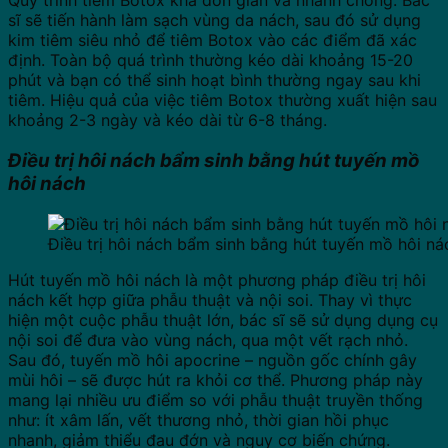
Quy trình tiêm Botox khá đơn giản và nhanh chóng. Bác
sĩ sẽ tiến hành làm sạch vùng da nách, sau đó sử dụng
kim tiêm siêu nhỏ để tiêm Botox vào các điểm đã xác
định. Toàn bộ quá trình thường kéo dài khoảng 15-20
phút và bạn có thể sinh hoạt bình thường ngay sau khi
tiêm. Hiệu quả của việc tiêm Botox thường xuất hiện sau
khoảng 2-3 ngày và kéo dài từ 6-8 tháng.
Điều trị hôi nách bẩm sinh bằng hút tuyến mồ
hôi nách
Điều trị hôi nách bẩm sinh bằng hút tuyến mồ hôi ná
Hút tuyến mồ hôi nách là một phương pháp điều trị hôi
nách kết hợp giữa phẫu thuật và nội soi. Thay vì thực
hiện một cuộc phẫu thuật lớn, bác sĩ sẽ sử dụng dụng cụ
nội soi để đưa vào vùng nách, qua một vết rạch nhỏ.
Sau đó, tuyến mồ hôi apocrine – nguồn gốc chính gây
mùi hôi – sẽ được hút ra khỏi cơ thể. Phương pháp này
mang lại nhiều ưu điểm so với phẫu thuật truyền thống
như: ít xâm lấn, vết thương nhỏ, thời gian hồi phục
nhanh, giảm thiểu đau đớn và nguy cơ biến chứng.