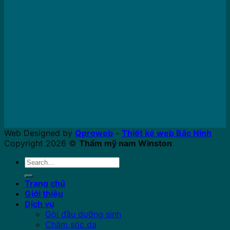
Web Designed by
Qproweb
-
Thiết kế web Bắc Ninh
Copyright 2026 ©
Thẩm mỹ nam Winston
Search
for:
Trang chủ
Giới thiệu
Dịch vụ
Gội đầu dưỡng sinh
Chăm sóc da