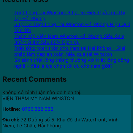
Triệt Lông Tại Winston: 6 Lý Do Hiệu Quả Tức Thì
Tại Hải Phòng
5 Lý Do Triệt Lông Tại Winston Hải Phòng Hiệu Quả
Tức Thì
Thẩm Mỹ Viện Nam Winston Hải Phòng Siêu Sale
30/4: Giảm Sâu 60% Dịch Vụ
Triệt lông toàn thân cho nam tại Hải Phòng – Giải
pháp làm đẹp an toàn, hiệu quả tại Winston
So sánh triệt lông thông thường với triệt lông công
nghệ – đâu là lựa chọn tối ưu cho nam giới?
Recent Comments
Không có bình luận nào để hiển thị.
VIỆN THẨM MỸ NAM WINSTON
Hotline:
0766.322.388
Địa chỉ:
72 Đường số 5, Khu đô thị Waterfront, Vĩnh
Niệm, Lê Chân, Hải Phòng.