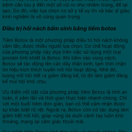
bệnh cần lưu ý đến một số rủi ro như nhiễm trùng, để lại
sẹo. Do đó, việc lựa chọn cơ sở y tế uy tín và bác sĩ giàu
kinh nghiệm là vô cùng quan trọng.
Điều trị hôi nách bẩm sinh bằng tiêm botox
Tiêm Botox là một phương pháp điều trị hôi nách không
xâm lấn, được nhiều người lựa chọn. Cơ chế hoạt động
của phương pháp này dựa trên việc sử dụng một loại
protein tinh khiết là Botox. Khi tiêm vào vùng nách,
Botox sẽ tác động lên các dây thần kinh, tạm thời chặn
tín hiệu kích thích tuyến mồ hôi hoạt động. Nhờ đó,
lượng mồ hôi tiết ra giảm đáng kể, từ đó làm giảm đáng
kể mùi hôi khó chịu.
Ưu điểm nổi bật của phương pháp tiêm Botox là tính an
toàn, ít xâm lấn và thời gian thực hiện nhanh chóng. Chỉ
với một buổi tiêm đơn giản, bạn có thể cảm nhận được
sự khác biệt rõ rệt. Ngoài ra, Botox còn có tác dụng làm
giảm tiết mồ hôi, giúp vùng da dưới cánh tay luôn khô
thoáng, mang lại cảm giác thoải mái.