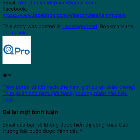
Email:
trungtamlamdepnam@gmail.com
Facebook:
https://www.facebook.com/winstonvienthammynam
This entry was posted in
Uncategorized
. Bookmark the
permalink
.
qpro
Tiêm botox trị hôi nách cho nam giới có an toàn không?
Trị mụn ẩn cho nam giới bằng phương pháp nào hiệu
quả?
Để lại một bình luận
Email của bạn sẽ không được hiển thị công khai.
Các
trường bắt buộc được đánh dấu
*