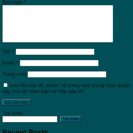
Bình luận
*
Tên
*
Email
*
Trang web
Lưu tên của tôi, email, và trang web trong trình duyệt
này cho lần bình luận kế tiếp của tôi.
Tìm kiếm
Tìm kiếm
Recent Posts