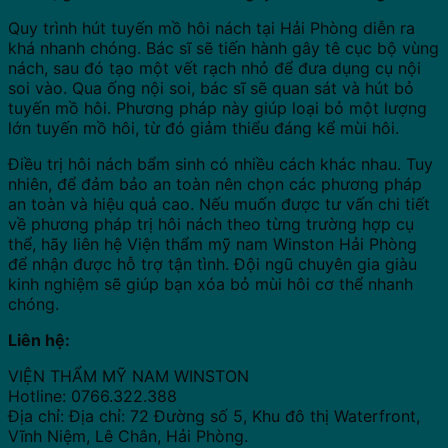
Quy trình hút tuyến mồ hôi nách tại Hải Phòng diễn ra
khá nhanh chóng. Bác sĩ sẽ tiến hành gây tê cục bộ vùng
nách, sau đó tạo một vết rạch nhỏ để đưa dụng cụ nội
soi vào. Qua ống nội soi, bác sĩ sẽ quan sát và hút bỏ
tuyến mồ hôi. Phương pháp này giúp loại bỏ một lượng
lớn tuyến mồ hôi, từ đó giảm thiểu đáng kể mùi hôi.
Điều trị hôi nách bẩm sinh có nhiều cách khác nhau. Tuy
nhiên, để đảm bảo an toàn nên chọn các phương pháp
an toàn và hiệu quả cao. Nếu muốn được tư vấn chi tiết
về phương pháp trị hôi nách theo từng trường hợp cụ
thể, hãy liên hệ
Viện thẩm mỹ nam Winston Hải Phòng
để nhận được hỗ trợ tận tình. Đội ngũ chuyên gia giàu
kinh nghiệm sẽ giúp bạn xóa bỏ mùi hôi cơ thể nhanh
chóng.
Liên hệ:
VIỆN THẨM MỸ NAM WINSTON
Hotline: 0766.322.388
Địa chỉ: Địa chỉ: 72 Đường số 5, Khu đô thị Waterfront,
Vĩnh Niệm, Lê Chân, Hải Phòng.