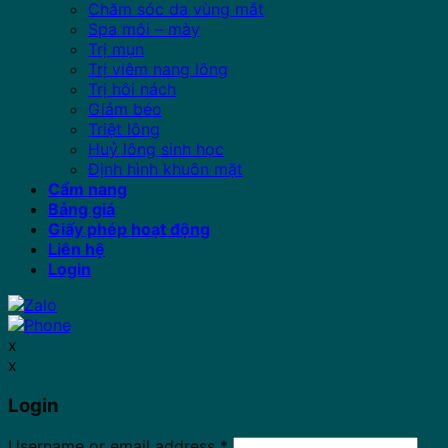
Chăm sóc da vùng mắt
Spa môi – mày
Trị mụn
Trị viêm nang lông
Trị hôi nách
Giảm béo
Triệt lông
Huỷ lông sinh học
Định hình khuôn mặt
Cẩm nang
Bảng giá
Giấy phép hoạt động
Liên hệ
Login
x
x
Login
Username or email address
*