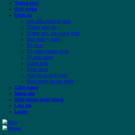
Trang chủ
Giới thiệu
Dịch vụ
Gội đầu dưỡng sinh
Chăm sóc da
Chăm sóc da vùng mắt
Spa môi – mày
Trị mụn
Trị viêm nang lông
Trị hôi nách
Giảm béo
Triệt lông
Huỷ lông sinh học
Định hình khuôn mặt
Cẩm nang
Bảng giá
Giấy phép hoạt động
Liên hệ
Login
x