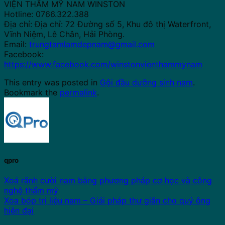
VIỆN THẨM MỸ NAM WINSTON
Hotline: 0766.322.388
Địa chỉ: Địa chỉ: 72 Đường số 5, Khu đô thị Waterfront,
Vĩnh Niệm, Lê Chân, Hải Phòng.
Email:
trungtamlamdepnam@gmail.com
Facebook:
https://www.facebook.com/winstonvienthammynam
This entry was posted in
Gội đầu dưỡng sinh nam
.
Bookmark the
permalink
.
qpro
Xoá rãnh cười nam bằng phương pháp cơ học và công
nghệ thẩm mỹ
Xoa bóp trị liệu nam – Giải pháp thư giãn cho quý ông
hiện đại