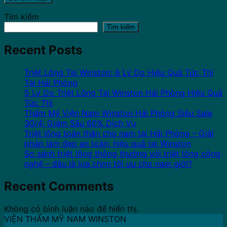
Tìm kiếm
Tìm kiếm
Recent Posts
Triệt Lông Tại Winston: 6 Lý Do Hiệu Quả Tức Thì
Tại Hải Phòng
5 Lý Do Triệt Lông Tại Winston Hải Phòng Hiệu Quả
Tức Thì
Thẩm Mỹ Viện Nam Winston Hải Phòng Siêu Sale
30/4: Giảm Sâu 60% Dịch Vụ
Triệt lông toàn thân cho nam tại Hải Phòng – Giải
pháp làm đẹp an toàn, hiệu quả tại Winston
So sánh triệt lông thông thường với triệt lông công
nghệ – đâu là lựa chọn tối ưu cho nam giới?
Recent Comments
Không có bình luận nào để hiển thị.
VIỆN THẨM MỸ NAM WINSTON