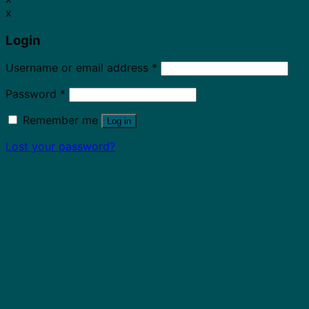
x
Login
Username or email address
*
Password
*
Remember me
Log in
Lost your password?