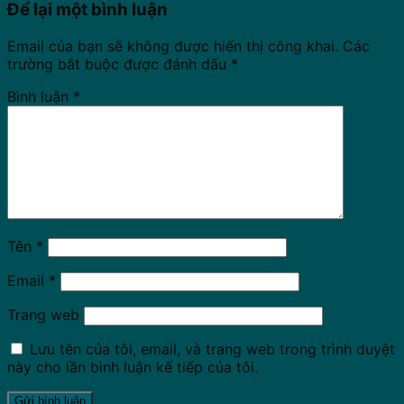
Để lại một bình luận
Email của bạn sẽ không được hiển thị công khai.
Các
trường bắt buộc được đánh dấu
*
Bình luận
*
Tên
*
Email
*
Trang web
Lưu tên của tôi, email, và trang web trong trình duyệt
này cho lần bình luận kế tiếp của tôi.