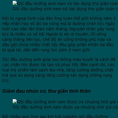
Gội đầu dưỡng sinh nam có tác dụng thư giãn toàn t
Nỗi lo ngoại hình của đàn ông toàn thế giới không nằm ở
nếp nhăn hay số đo ba vòng mà là đường chân tóc ngày
một cao dần lên theo năm tháng. Nguyên nhân gây rụng
tóc là nhiều vô số kể. Ngoài lý do di truyền, lối sống
căng thẳng liên tục, chế độ ăn uống không phù hợp và
dầu gội chứa nhiều chất tẩy đều góp phần khiến da đầu
bị quá tải, dẫn đến rụng tóc sớm ở nam giới.
Gội đầu dưỡng sinh giúp lưu thông máu huyết là cách để
các chân tóc được tái tạo và phục hồi. Bên cạnh đó, các
loại mỹ phẩm làm sạch dịu nhẹ, tăng cường dưỡng chất
mà spa sử dụng càng tăng cường tác dụng chống rụng
tóc.
Giảm đau nhức cơ, thư giãn tinh thần
Gội đầu dưỡng sinh nam được ưa chuộng nhờ giá cả
Rất nhiều quý ông sau khi trải nghiệm gội đầu dưỡng