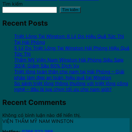
Tìm kiếm
Tìm kiếm
Recent Posts
Triệt Lông Tại Winston: 6 Lý Do Hiệu Quả Tức Thì
Tại Hải Phòng
5 Lý Do Triệt Lông Tại Winston Hải Phòng Hiệu Quả
Tức Thì
Thẩm Mỹ Viện Nam Winston Hải Phòng Siêu Sale
30/4: Giảm Sâu 60% Dịch Vụ
Triệt lông toàn thân cho nam tại Hải Phòng – Giải
pháp làm đẹp an toàn, hiệu quả tại Winston
So sánh triệt lông thông thường với triệt lông công
nghệ – đâu là lựa chọn tối ưu cho nam giới?
Recent Comments
Không có bình luận nào để hiển thị.
VIỆN THẨM MỸ NAM WINSTON
Hotline:
0766.322.388