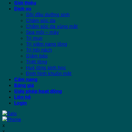
Giới thiệu
Dịch vụ
Gội đầu dưỡng sinh
Chăm sóc da
Chăm sóc da vùng mắt
Spa môi – mày
Trị mụn
Trị viêm nang lông
Trị hôi nách
Giảm béo
Triệt lông
Huỷ lông sinh học
Định hình khuôn mặt
Cẩm nang
Bảng giá
Giấy phép hoạt động
Liên hệ
Login
x
x