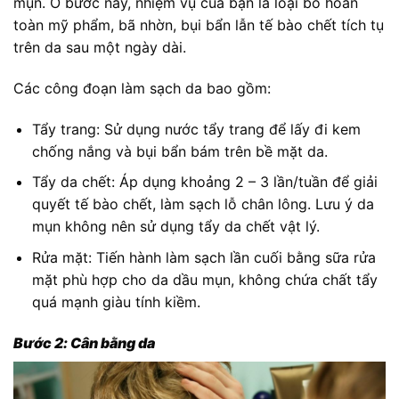
mụn. Ở bước này, nhiệm vụ của bạn là loại bỏ hoàn
toàn mỹ phẩm, bã nhờn, bụi bẩn lẫn tế bào chết tích tụ
trên da sau một ngày dài.
Các công đoạn làm sạch da bao gồm:
Tẩy trang: Sử dụng nước tẩy trang để lấy đi kem
chống nắng và bụi bẩn bám trên bề mặt da.
Tẩy da chết: Áp dụng khoảng 2 – 3 lần/tuần để giải
quyết tế bào chết, làm sạch lỗ chân lông. Lưu ý da
mụn không nên sử dụng tẩy da chết vật lý.
Rửa mặt: Tiến hành làm sạch lần cuối bằng sữa rửa
mặt phù hợp cho da dầu mụn, không chứa chất tẩy
quá mạnh giàu tính kiềm.
Bước 2: Cân bằng da