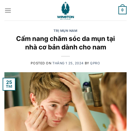
Skip
to
0
content
TRỊ MỤN NAM
Cẩm nang chăm sóc da mụn tại
nhà cơ bản dành cho nam
POSTED ON
THÁNG 1 25, 2024
BY
QPRO
25
Th1