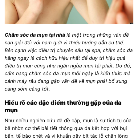
Chăm sóc da mụn tại nhà
là một trong những vấn đề
nan giải đối với nam giới vì thiếu hướng dẫn cụ thể.
Bên cạnh việc điều trị chuyên sâu tại spa, chăm sóc da
hằng ngày là cách hữu hiệu nhất để duy trì hiệu quả
điều trị mụn cũng như ngăn ngừa mụn tái phát. Do đó,
cẩm nang chăm sóc da mụn mỗi ngày là kiến thức mà
cánh mày râu đang gặp vấn đề về mụn phải bổ sung
càng sớm càng tốt.
Hiểu rõ các đặc điểm thường gặp của da
mụn
Như nhiều nghiên cứu đã đề cập, mụn là sự tích tụ của
bã nhờn cơ thể bài tiết thông qua da kết hợp với bụi
bẩn, tế bào chết và vi khuẩn gây bít tắc lỗ chân lông